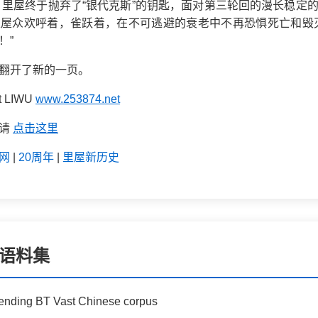
8年，里屋终于抛弃了“银代克斯”的钥匙，面对第三轮回的漫长稳定
屋众欢呼着，雀跃着，在不可逃避的衰老中不再恐惧死亡和毁
！”
翻开了新的一页。
it LIWU
www.253874.net
码请
点击这里
网
|
20周年
|
里屋新历史
语料集
ending BT Vast Chinese corpus