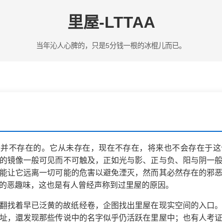
里屋-LTTAA
当年沁人心脾的，只是5分钱一根的冰棍儿而已。
是并不存在的。它从未存在，现在不存在，将来也不会存在于这
的镜像一般可见而不可触及，正如光与影、正与负、阳与阴一
能让它远离一切可能的危害以避免湮灭，然而其必然存在的邪
的恶趣味，这也是有人曾经声称到过里屋的原因。
翻找着早已泛黄的故纸经卷，企图找出里屋在现实空间的入口
址，還发现那些传说中的名字似乎仍活跃在里屋中；也有人考