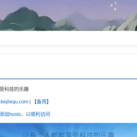
受科技的乐趣
ejilequ.com
| 【
备用
】
加hosts，以顺利访问