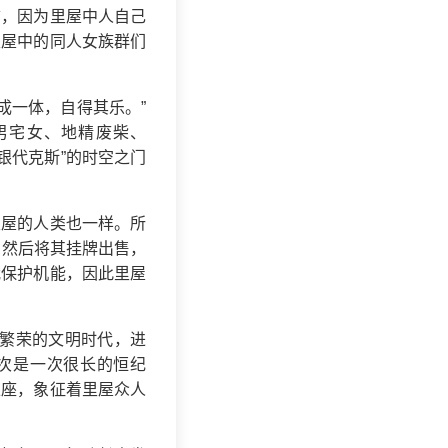
言，因为里屋中人自己
里屋中的同人女族群们
成一体，自得其乐。”
男宅女、地精废柴、
银代克斯”的时空之门
里屋的人类也一样。所
，然后将其挂牌出售，
我保护机能，因此里屋
烂繁荣的文明时代，进
这次是一次很长的恒纪
王座，象征着里屋众人