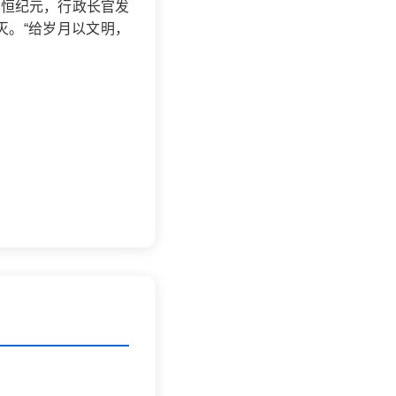
的恒纪元，行政长官发
灭。“给岁月以文明，