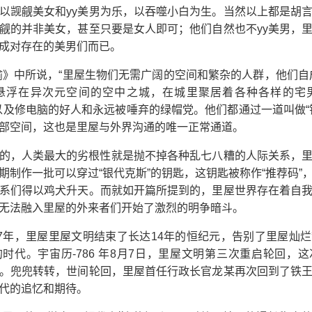
以觊觎美女和yy美男为乐，以吞噬小白为生。当然以上都是胡
觎的并非美女，甚至只要是女人即可；他们自然也不yy美男，
式成对存在的美男们而已。
喻》中所说，“里屋生物们无需广阔的空间和繁杂的人群，他们自
悬浮在异次元空间的空中之城，在城里聚居着各种各样的宅
蜀黍以及修电脑的好人和永远被唾弃的绿帽党。他们都通过一道叫做“
部空间，这也是里屋与外界沟通的唯一正常通道。
的，人类最大的劣根性就是抛不掉各种乱七八糟的人际关系，
期制作一批可以穿过“银代克斯”的钥匙，这钥匙被称作“推荐码”
系们得以鸡犬升天。而就如开篇所提到的，里屋世界存在着自
无法融入里屋的外来者们开始了激烈的明争暗斗。
787年，里屋里屋文明结束了长达14年的恒纪元，告别了里屋灿
时代。宇宙历-786 年8月7日，里屋文明第三次重启轮回，
。兜兜转转，世间轮回，里屋首任行政长官龙某再次回到了铁
代的追忆和期待。