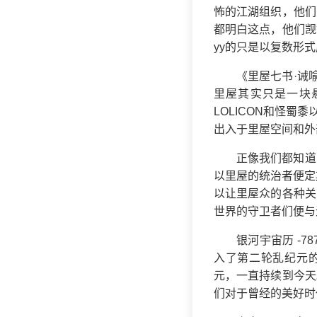
怖的江湖组织，他们
都明白这点，他们觊
yy的只是以复数形
《里屋七书·诫
里屋其实只是一块
LOLICON和怪
出入于里屋空间和外
正像我们都知道
以里屋的统治者便定
以让里屋众的各种关
世界的守卫者们便与
银河宇宙历 -
入了第二轮乱纪元的
元，一直持续到今天
们对于曾经的美好时