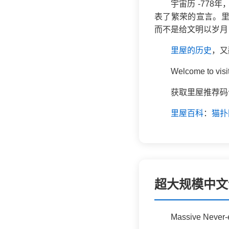
宇宙历 -77
表了繁荣的宣言。里
而不是给文明以岁月
里屋的历史
，又
Welcome to vis
获取里屋推荐
里屋百科
：
猫扑
超大规模中文
Massive Never-